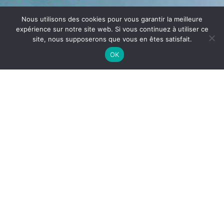
Nous utilisons des cookies pour vous garantir la meilleure
expérience sur notre site web. Si vous continuez à utiliser ce
site, nous supposerons que vous en êtes satisfait.
OK
🚀 𝐄𝐧𝐯𝐢𝐞 𝐝’𝐞𝐧𝐭𝐫𝐞𝐩𝐫𝐞𝐧𝐝𝐫𝐞
𝐝𝐚𝐧𝐬 𝐮𝐧 𝐬𝐞𝐜𝐭𝐞𝐮𝐫 𝐩𝐨𝐫𝐭𝐞𝐮𝐫 𝐞𝐭
𝐢𝐧𝐝𝐢𝐬𝐩𝐞𝐧𝐬𝐚𝐛𝐥𝐞 ?
juillet 28, 2025
🚀 𝐄𝐧𝐯𝐢𝐞 𝐝’𝐞𝐧𝐭𝐫𝐞𝐩𝐫𝐞𝐧𝐝𝐫𝐞 𝐝𝐚𝐧𝐬 𝐮𝐧 𝐬𝐞𝐜𝐭𝐞𝐮𝐫 𝐩𝐨𝐫𝐭𝐞𝐮𝐫 𝐞𝐭 𝐢𝐧𝐝𝐢𝐬𝐩𝐞𝐧𝐬𝐚𝐛𝐥𝐞
?
Rejoignez-nous et bâtissez votre succès localement
avec une marque reconnue.