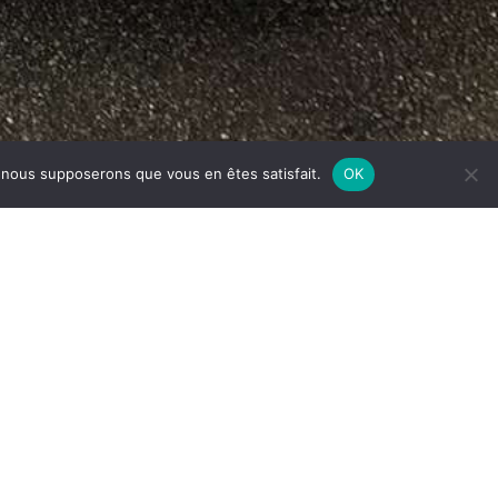
e, nous supposerons que vous en êtes satisfait.
OK
Contact entreprise d'hygiène des réseaux aérauliques
E CONTACT
 de Mâcon, 01090 Montmerle-sur-Saône