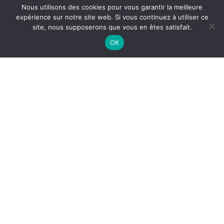
Nous utilisons des cookies pour vous garantir la meilleure
expérience sur notre site web. Si vous continuez à utiliser ce
site, nous supposerons que vous en êtes satisfait.
OK
DÉGRAISSAGE INDUSTRIEL À
MARSEILLAN
Le
dégraissage industriel à Marseillan
est indispensable
pour préserver la propreté des installations techniques et
garantir des conditions de travail sécurisées. Dans les
ateliers, cuisines industrielles, zones de production ou
espaces techniques, les dépôts de graisse et résidus
industriels peuvent rapidement s’accumuler sur les
équipements et les surfaces.
Pourquoi réaliser un dégraissage
industriel ?