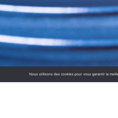
Nous utilisons des cookies pour vous garantir la meill
DÉSINFECTION DE CUISI
La
désinfection de cuisine restaurant à
Dij
Avec
ASEPTI’AIR
, nous intervenons pour é