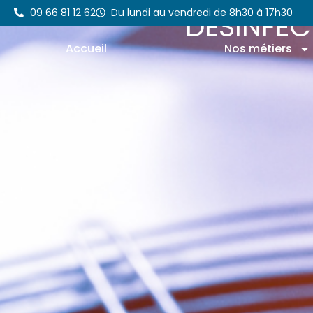
Aller
09 66 81 12 62
Du lundi au vendredi de 8h30 à 17h30
DÉSINFEC
au
contenu
Accueil
Nos métiers