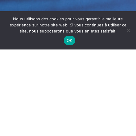
Nous utilisons des cookies pour vous garantir la meilleure
expérience sur notre site web. Si vous continuez à utiliser ce
site, nous supposerons que vous en êtes satisfait.
OK
ENTRETIEN HOTTE
PROFESSIONNELLE ANNECY
L’
entretien hotte professionnelle
Annecy
est
indispensable pour assurer la sécurité et la performance
de votre cuisine. En effet, une hotte mal entretenue
accumule rapidement des graisses. Par conséquent, les
risques d’incendie augmentent et l’efficacité de
l’extraction diminue.
Ainsi, un entretien régulier garantit un environnement de