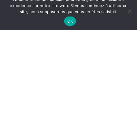
expérience sur notre site web. Si vous continuez à utiliser ce
site, nous supposerons que vous en êtes satisfait.
OK
NETTOYAGE CONDUIT HOTTE
RESTAURANT À CASTELNAU-LE-
LEZ
Le
nettoyage du conduit de hotte en restaurant à
Castelnau-le-Lez
est indispensable pour garantir la
sécurité incendie
, la
bonne évacuation des fumées
et
l’
hygiène des cuisines professionnelles
. Dans un
restaurant, les conduits d’extraction accumulent
rapidement des dépôts de graisse liés à la cuisson.
Pourquoi nettoyer les conduits de
hotte ?