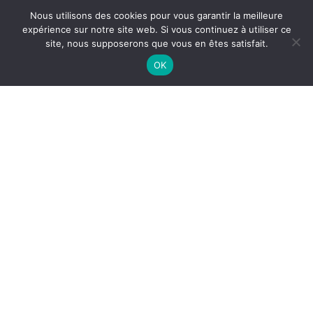
Nous utilisons des cookies pour vous garantir la meilleure
expérience sur notre site web. Si vous continuez à utiliser ce
site, nous supposerons que vous en êtes satisfait.
OK
NETTOYAGE CUISINE
PROFESSIONNELLE À
CASTELNAU-LE-LEZ
Le
nettoyage de cuisine professionnelle à Castelnau-
le-Lez
est indispensable pour garantir la
sécurité
alimentaire
, l’
hygiène HACCP
et le bon fonctionnement
des équipements. Dans les restaurants, hôtels et
collectivités, les cuisines professionnelles sont soumises
à un usage intensif et nécessitent un entretien rigoureux.
Pourquoi entretenir une cuisine