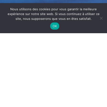
Nous utilisons des cookies pour vous garantir la meilleure
expérience sur notre site web. Si vous continuez à utiliser ce
site, nous supposerons que vous en êtes satisfait.
OK
NETTOYAGE CUISINE
PROFESSIONNELLE À LATTES
Le
nettoyage de cuisine professionnelle à Lattes
est
indispensable pour garantir la
sécurité alimentaire
,
l’
hygiène HACCP
et la performance des équipements.
Dans les restaurants, hôtels et cuisines collectives, les
surfaces et installations sont exposées quotidiennement
aux graisses, aux résidus alimentaires et à l’humidité.
Pourquoi entretenir une cuisine
professionnelle ?