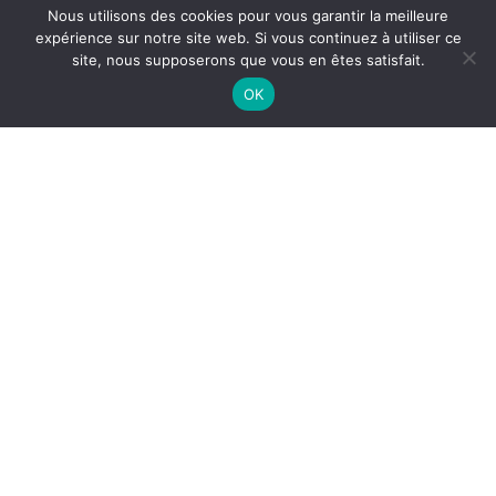
Nous utilisons des cookies pour vous garantir la meilleure
expérience sur notre site web. Si vous continuez à utiliser ce
site, nous supposerons que vous en êtes satisfait.
OK
NETTOYAGE HOTTE
PROFESSIONNELLE MARSEILLAN
Le
nettoyage de hotte professionnelle à Marseillan
est
indispensable pour maintenir une
cuisine propre
,
garantir une
extraction efficace des fumées
et limiter
les risques liés à l’accumulation de graisses. Dans les
restaurants, snacks, hôtels et cuisines collectives, les
systèmes d’extraction sont fortement sollicités et
nécessitent un entretien régulier.
Pourquoi nettoyer une hotte
professionnelle ?