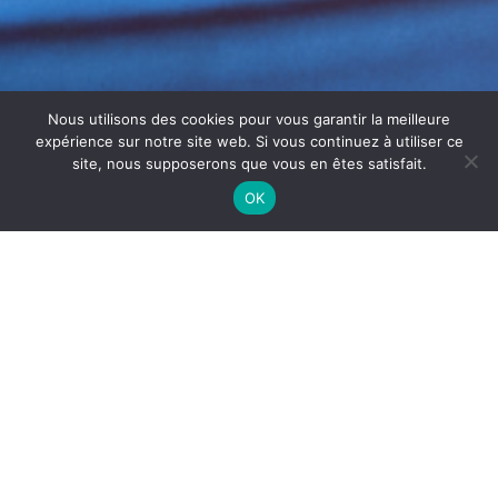
Nous utilisons des cookies pour vous garantir la meilleure
expérience sur notre site web. Si vous continuez à utiliser ce
site, nous supposerons que vous en êtes satisfait.
OK
NETTOYAGE HOTTE
PROFESSIONNELLE VALSERHÔNE
Le
nettoyage de hotte professionnelle à Valserhône
est indispensable pour maintenir une extraction efficace
des fumées de cuisson. Il contribue également à
améliorer la sécurité des cuisines professionnelles.
Les hottes sont utilisées quotidiennement dans les