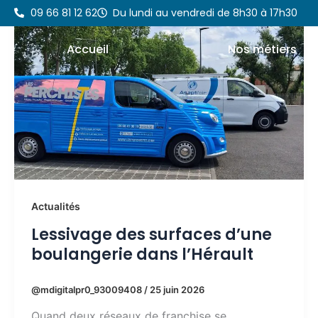
Aller
09 66 81 12 62
Du lundi au vendredi de 8h30 à 17h30
au
contenu
Accueil
Nos métiers
Actualités
Lessivage des surfaces d’une
boulangerie dans l’Hérault
@mdigitalpr0_93009408
/
25 juin 2026
Quand deux réseaux de franchise se