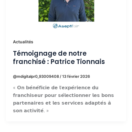
Actualités
Témoignage de notre
franchisé : Patrice Tionnais
@mdigitalpr0_93009408
/
13 février 2026
« 𝗢𝗻 𝗯𝗲́𝗻𝗲́𝗳𝗶𝗰𝗶𝗲 𝗱𝗲 𝗹’𝗲𝘅𝗽𝗲́𝗿𝗶𝗲𝗻𝗰𝗲 𝗱𝘂
𝗳𝗿𝗮𝗻𝗰𝗵𝗶𝘀𝗲𝘂𝗿 𝗽𝗼𝘂𝗿 𝘀𝗲́𝗹𝗲𝗰𝘁𝗶𝗼𝗻𝗻𝗲𝗿 𝗹𝗲𝘀 𝗯𝗼𝗻𝘀
𝗽𝗮𝗿𝘁𝗲𝗻𝗮𝗶𝗿𝗲𝘀 𝗲𝘁 𝗹𝗲𝘀 𝘀𝗲𝗿𝘃𝗶𝗰𝗲𝘀 𝗮𝗱𝗮𝗽𝘁𝗲́𝘀 𝗮̀
𝘀𝗼𝗻 𝗮𝗰𝘁𝗶𝘃𝗶𝘁𝗲́. »