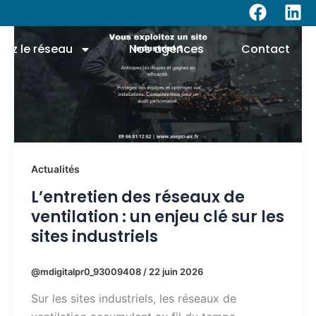
F
L
a
i
c
n
nez le réseau
Nos agences
Contact
e
k
b
e
o
d
o
i
k
n
Actualités
L’entretien des réseaux de
ventilation : un enjeu clé sur les
sites industriels
@mdigitalpr0_93009408
/
22 juin 2026
Sur les sites industriels, les réseaux de