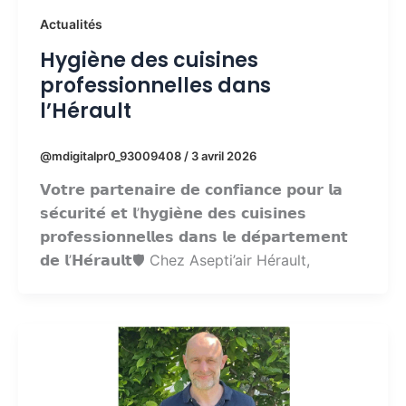
Actualités
Hygiène des cuisines
professionnelles dans
l’Hérault
@mdigitalpr0_93009408
/
3 avril 2026
𝗩𝗼𝘁𝗿𝗲 𝗽𝗮𝗿𝘁𝗲𝗻𝗮𝗶𝗿𝗲 𝗱𝗲 𝗰𝗼𝗻𝗳𝗶𝗮𝗻𝗰𝗲 𝗽𝗼𝘂𝗿 𝗹𝗮
𝘀𝗲́𝗰𝘂𝗿𝗶𝘁𝗲́ 𝗲𝘁 𝗹’𝗵𝘆𝗴𝗶𝗲̀𝗻𝗲 𝗱𝗲𝘀 𝗰𝘂𝗶𝘀𝗶𝗻𝗲𝘀
𝗽𝗿𝗼𝗳𝗲𝘀𝘀𝗶𝗼𝗻𝗻𝗲𝗹𝗹𝗲𝘀 𝗱𝗮𝗻𝘀 𝗹𝗲 𝗱𝗲́𝗽𝗮𝗿𝘁𝗲𝗺𝗲𝗻𝘁
𝗱𝗲 𝗹’𝗛𝗲́𝗿𝗮𝘂𝗹𝘁🛡️ Chez Asepti’air Hérault,