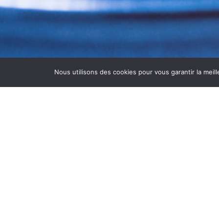
Nous utilisons des cookies pour vous garantir la meill
NETTOYAGE DE CUISINE
Le
nettoyage de cuisine de restaurant
fonctionnement de votre établissement.
Avec
ASEPTI’AIR
, nous intervenons pour ne
installations de ventilation.
En effet, une cuisine de restaurant accumul
Ainsi, un nettoyage professionnel régulier pré