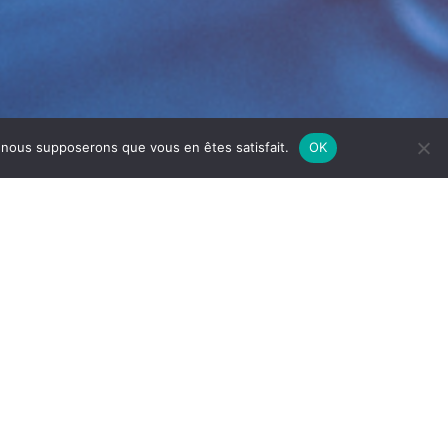
e, nous supposerons que vous en êtes satisfait.
OK
E-SUR-SAÔNE
hygiène, la sécurité alimentaire et le bon
compris les surfaces, les équipements et les
smes.
itaires.