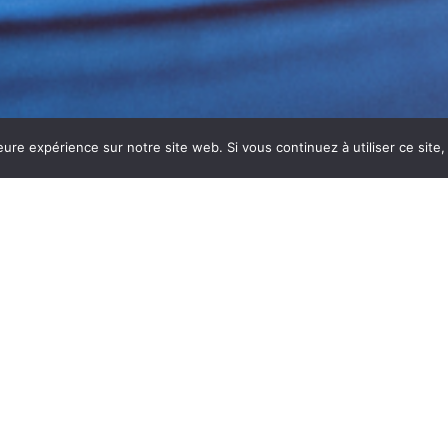
eure expérience sur notre site web. Si vous continuez à utiliser ce sit
 DE RESTAURANT À VILLEFRANCH
 à
Villefranche-sur-Saône
est essentiel pour garantir l’
ttoyer en profondeur toutes les zones de votre cuisine, y 
e rapidement graisses, résidus alimentaires et micro-organi
vient la prolifération des bactéries et limite les risques san