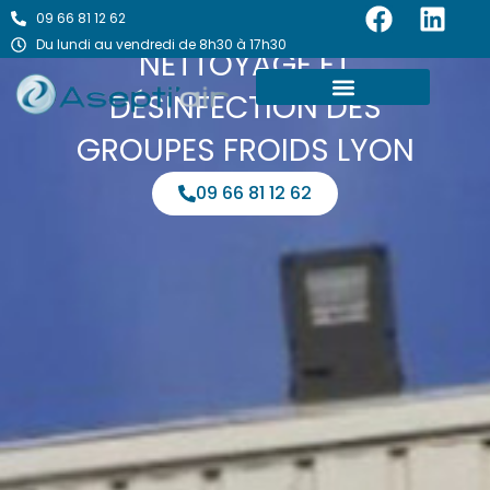
F
L
Aller
09 66 81 12 62
au
a
i
Du lundi au vendredi de 8h30 à 17h30
NETTOYAGE ET
contenu
c
n
e
k
DÉSINFECTION DES
b
e
GROUPES FROIDS LYON
o
d
o
i
09 66 81 12 62
k
n