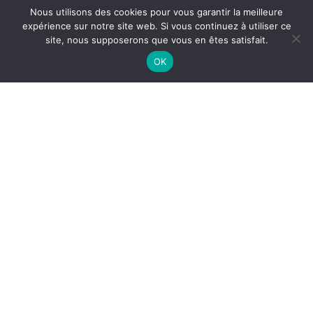
Nous utilisons des cookies pour vous garantir la meilleure
expérience sur notre site web. Si vous continuez à utiliser ce
site, nous supposerons que vous en êtes satisfait.
OK
MAINTENANCE DES GROUPES
FROIDS À MONTPELLIER
La
maintenance des groupes froids à
Montpellier
est
essentielle pour garantir la performance, la sécurité
alimentaire et la longévité de vos équipements
frigorifiques. En effet, l’usure, les dépôts et les micro-
organismes peuvent réduire l’efficacité des installations.
Ainsi, une maintenance régulière permet d’éviter les
pannes et d’assurer un fonctionnement optimal.
Pourquoi effectuer une