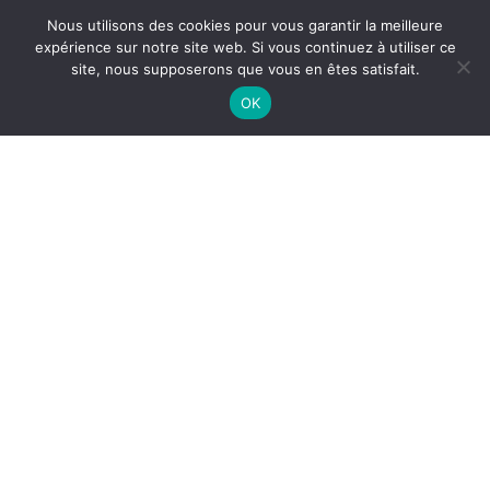
Nous utilisons des cookies pour vous garantir la meilleure
expérience sur notre site web. Si vous continuez à utiliser ce
site, nous supposerons que vous en êtes satisfait.
OK
MAINTENANCE DE HOTTE
PROFESSIONNELLE À GRENOBLE
: SÉCURITÉ ET DURABILITÉ
La
maintenance de hotte professionnelle à
Grenoble
est indispensable pour assurer la
sécurité, l’hygiène et
la performance durable de vos cuisines
. Une hotte mal
entretenue peut entraîner des pannes, réduire l’efficacité
des extracteurs et augmenter les risques d’incendie.
Avec
ASEPTI’AIR
, vous bénéficiez d’une
intervention
complète, conforme aux normes HACCP et aux textes
GC14 et GC21
.