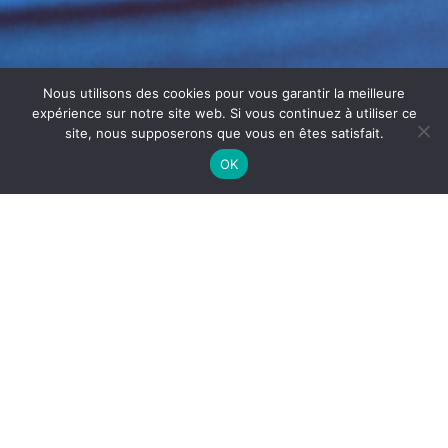
Nous utilisons des cookies pour vous garantir la meilleure
expérience sur notre site web. Si vous continuez à utiliser ce
site, nous supposerons que vous en êtes satisfait.
OK
LESSIVAGE CUISINE
PROFESSIONNELLE ROANNE :
PROPRETÉ ET HYGIÈNE
Le
lessivage cuisine professionnelle Roanne
est une
étape essentielle pour garantir la propreté et l’hygiène
des espaces de restauration. En effet, les graisses et
résidus alimentaires s’accumulent rapidement sur les
sols, murs et équipements.