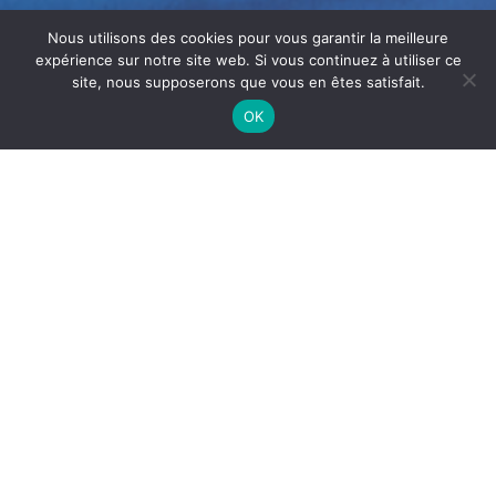
Nous utilisons des cookies pour vous garantir la meilleure
expérience sur notre site web. Si vous continuez à utiliser ce
site, nous supposerons que vous en êtes satisfait.
OK
NETTOYAGE GROUPES FROIDS
BÉZIERS
Le
nettoyage groupes froids
Béziers
est essentiel pour
maintenir la performance et l’hygiène de vos installations
frigorifiques dans les commerces et industries. Les
groupes froids accumulent poussière, résidus et
microbes, ce qui peut réduire leur efficacité et présenter
un risque sanitaire.
Ainsi, un nettoyage régulier garantit un fonctionnement
optimal et prolonge la durée de vie de vos équipements.