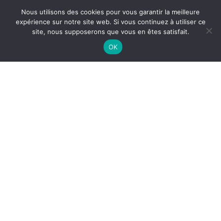
Nous utilisons des cookies pour vous garantir la meilleure
expérience sur notre site web. Si vous continuez à utiliser ce
site, nous supposerons que vous en êtes satisfait.
OK
NETTOYAGE DE CONDUITS DE
RESTAURANT À CHALON-SUR-
SAÔNE
Le
nettoyage des conduits de restaurant à
Chalon-
sur-Saône
est essentiel pour garantir la sécurité,
l’hygiène et le bon fonctionnement de vos systèmes de
ventilation. Avec
ASEPTI’AIR
, nous assurons un
nettoyage complet des conduits, hottes, gaines et
extracteurs, afin de préserver la performance de vos
installations et la sécurité de vos équipes.