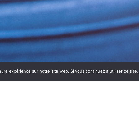
eure expérience sur notre site web. Si vous continuez à utiliser ce sit
DE HOTTE DE RESTAURANT À ROA
Roanne
est essentielle pour garantir la sécurité, la perfo
idement graisses et résidus, ce qui peut réduire l’efficacit
omplet et régulier pour maintenir vos installations en parfa