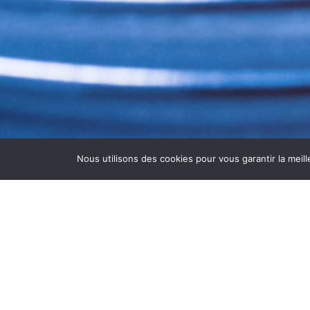
Nous utilisons des cookies pour vous garantir la meill
MAINTENANCE ET SUIVI 
La
maintenance de hotte de restaurant à
cuisine. Les hottes aspirantes accumulent rap
Avec
ASEPTI’AIR
, nous proposons un suivi c