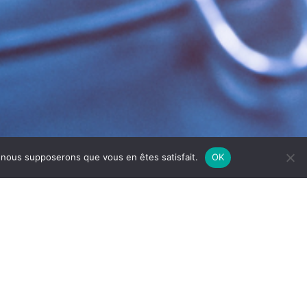
e, nous supposerons que vous en êtes satisfait.
OK
NNE
rmance et la durabilité de vos équipements de
é et augmenter le risque d’incendie.
it état de fonctionnement.