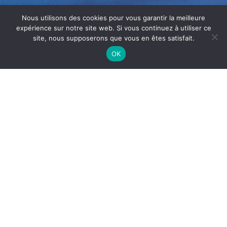
Nous utilisons des cookies pour vous garantir la meilleure
expérience sur notre site web. Si vous continuez à utiliser ce
site, nous supposerons que vous en êtes satisfait.
OK
LESSIVAGE CUISINE
RESTAURANT ROANNE
Le
lessivage cuisine restaurant
Roanne
est essentiel
pour garantir
une hygiène irréprochable et la sécurité
alimentaire
. En effet, dans les cuisines professionnelles,
les graisses, résidus alimentaires et micro-organismes
s’accumulent rapidement, ce qui peut compromettre la
qualité et la sécurité des préparations.
Ainsi
, Asepti’air
propose un service professionnel pour le lessivage des
restaurants à Roanne, assurant des surfaces propres,
saines et conformes aux normes sanitaires.