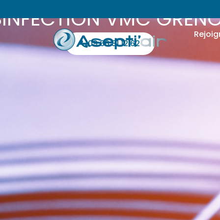
SINFECTION VMC GRENO
Rejoig
09 66 81 12 62