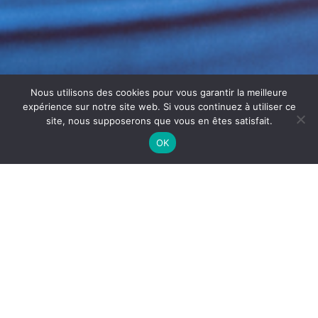
Nous utilisons des cookies pour vous garantir la meilleure
expérience sur notre site web. Si vous continuez à utiliser ce
site, nous supposerons que vous en êtes satisfait.
OK
MAINTENANCE GROUPES
FROIDS BÉZIERS
La
maintenance groupes froids
Béziers
est
indispensable pour assurer la fiabilité et la durabilité de
vos installations frigorifiques. Les groupes froids, utilisés
quotidiennement dans les commerces et industries
alimentaires, nécessitent un suivi régulier pour prévenir