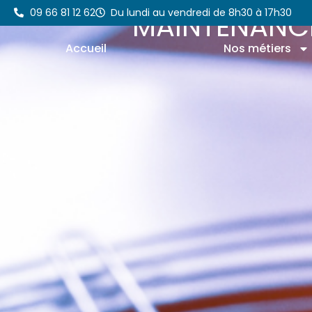
Aller
09 66 81 12 62
Du lundi au vendredi de 8h30 à 17h30
MAINTENANCE
au
contenu
Accueil
Nos métiers