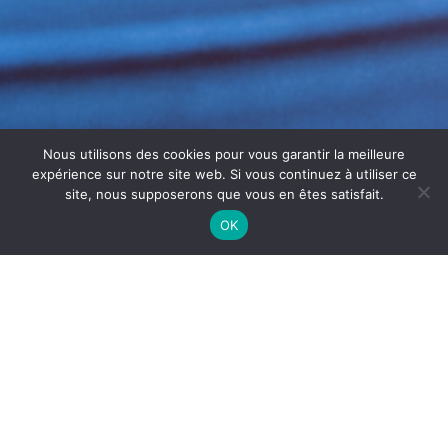
Nous utilisons des cookies pour vous garantir la meilleure
expérience sur notre site web. Si vous continuez à utiliser ce
site, nous supposerons que vous en êtes satisfait.
OK
NETTOYAGE CONDUIT HOTTE
RESTAURANT BÉZIERS
Le
nettoyage conduit hotte restaurant
Béziers
est
essentiel pour assurer la sécurité et l’hygiène des
cuisines professionnelles. En effet, les conduits des
hottes accumulent rapidement des graisses, fumées et