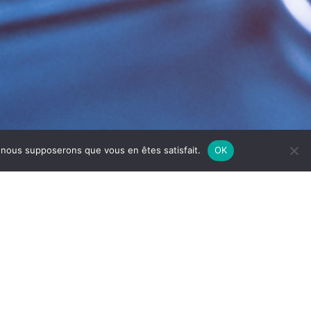
e, nous supposerons que vous en êtes satisfait.
OK
SAÔNE
l’hygiène et la durabilité
de vos installations
enir vos évaporateurs en parfait état de