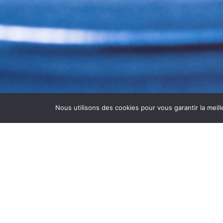
Nous utilisons des cookies pour vous garantir la meill
NETTOYAGE DES ÉVAPOR
Le
nettoyage des évaporateurs à
Villefr
frigorifiques.
Avec
ASEPTI’AIR
, nous réalisons un
net
fonctionnement et de prévenir tout risque d