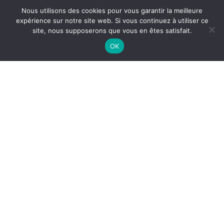
Nous utilisons des cookies pour vous garantir la meilleure
expérience sur notre site web. Si vous continuez à utiliser ce
site, nous supposerons que vous en êtes satisfait.
OK
MAINTENANCE HOTTE
PROFESSIONNELLE À
VILLEFRANCHE-SUR-SAÔNE
Assurer la
maintenance de votre hotte professionnelle
à
Villefranche-sur-Saône
est essentiel pour garantir
sécurité, hygiène et performance
dans votre cuisine.
Une hotte mal entretenue accumule graisses et résidus,
ce qui augmente les risques d’incendie et réduit
l’efficacité de votre système d’extraction.
Avec
ASEPTI’AIR
, nous intervenons régulièrement pour