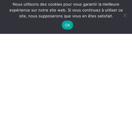
Nous utilisons des cookies pour vous garantir la meilleure
expérience sur notre site web. Si vous continuez à utiliser ce
site, nous supposerons que vous en êtes satisfait.
OK
NETTOYAGE DES GAINES
TEXTILES À MAUGUIO
Le
nettoyage des gaines textiles à Mauguio
est
essentiel pour garantir une
qualité d’air optimale
,
préserver l’
hygiène des locaux
et assurer la performance
des systèmes de ventilation. Dans les environnements
industriels, agroalimentaires ou tertiaires, les gaines
textiles jouent un rôle important dans la diffusion
homogène de l’air.
Pourquoi entretenir des gaines
textiles ?