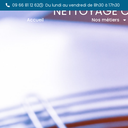
Aller
09 66 81 12 62
Du lundi au vendredi de 8h30 à 17h30
NETTOYAGE C
au
contenu
Accueil
Nos métiers