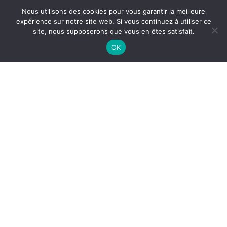
Nous utilisons des cookies pour vous garantir la meilleure
expérience sur notre site web. Si vous continuez à utiliser ce
site, nous supposerons que vous en êtes satisfait.
OK
NETTOYAGE HOTTE
PROFESSIONNELLE À
CLERMONT-L’HÉRAULT
Le
nettoyage de hotte professionnelle à Clermont-
l’Hérault
est indispensable pour garantir la
sécurité
incendie
, l’
hygiène alimentaire
et la
performance des
cuisines professionnelles
. Dans les restaurants, hôtels
et collectivités, les hottes accumulent rapidement des
graisses issues de la cuisson et nécessitent un entretien
régulier.