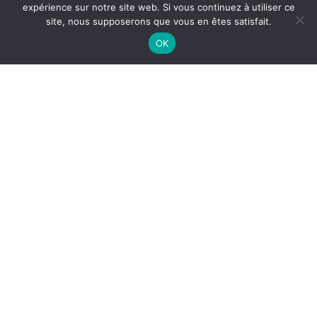
expérience sur notre site web. Si vous continuez à utiliser ce
site, nous supposerons que vous en êtes satisfait.
OK
NETTOYAGE CUISINE
RESTAURANT À MAUGUIO
Le
nettoyage de cuisine de restaurant à Mauguio
est
essentiel pour garantir une
hygiène irréprochable
, la
sécurité alimentaire
et la conformité aux normes en
vigueur. Dans un restaurant, les cuisines sont exposées
chaque jour aux graisses, résidus et projections liés à la
préparation des repas.
Pourquoi entretenir une cuisine de
restaurant ?
Une cuisine de restaurant s’encrasse rapidement. Ainsi,
sans entretien régulier, plusieurs risques peuvent