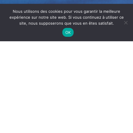
Nous utilisons des cookies pour vous garantir la meilleure
expérience sur notre site web. Si vous continuez à utiliser ce
site, nous supposerons que vous en êtes satisfait.
OK
NETTOYAGE DES
ÉVAPORATEURS À LATTES
Le
nettoyage des évaporateurs à Lattes
est
indispensable pour garantir la
performance des
installations frigorifiques
, la
bonne conservation des
denrées
et la fiabilité des systèmes de froid. Dans les
chambres froides et équipements professionnels, les
évaporateurs s’encrassent progressivement et doivent
être entretenus régulièrement.
Pourquoi entretenir des