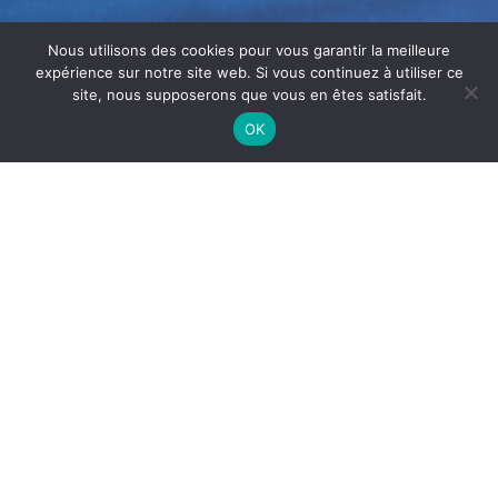
Nous utilisons des cookies pour vous garantir la meilleure
expérience sur notre site web. Si vous continuez à utiliser ce
site, nous supposerons que vous en êtes satisfait.
OK
NETTOYAGE CONDUIT
RESTAURANT SÈTE : HYGIÈNE ET
SÉCURITÉ
Le
nettoyage conduit restaurant
Sète
est
indispensable pour assurer la sécurité et la performance
des systèmes d’extraction. En effet, les dépôts de
graisses et résidus alimentaires s’accumulent rapidement
et augmentent les risques d’incendie.
Ainsi, un nettoyage régulier garantit des conduits