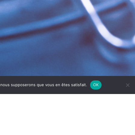
e, nous supposerons que vous en êtes satisfait.
OK
I’AIR
est votre expert pour le
nettoyage,
tions
propres, performantes et sécurisées
,