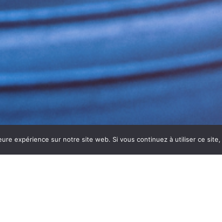
eure expérience sur notre site web. Si vous continuez à utiliser ce sit
IDS SÈTE – ASEPTI’AIR
es froids à Sète
fiable et conforme aux normes ?
ASEPT
frigorifiques
. Nos interventions garantissent des installa