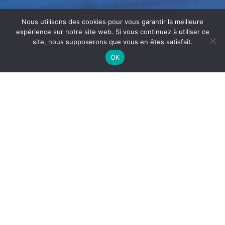
Nous utilisons des cookies pour vous garantir la meilleure
expérience sur notre site web. Si vous continuez à utiliser ce
site, nous supposerons que vous en êtes satisfait.
OK
NETTOYAGE HOTTE
RESTAURANT À AMBÉRIEU-EN-
BUGEY
Le
nettoyage de hotte de restaurant à Ambérieu-en-
Bugey
est essentiel pour garantir une extraction efficace
des fumées de cuisson. Il permet aussi de maintenir une
cuisine propre et sécurisée.
Les hottes fonctionnent en continu pendant les services.
Par conséquent, elles s’encrassent rapidement avec des