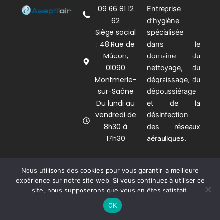
09 66 81 12
Entreprise
62
d’hygiène
Siège social
spécialisée
: 48 Rue de
dans le
Mâcon,
domaine du
01090
nettoyage, du
Montmerle-
dégraissage, du
sur-Saône
dépoussiérage
Du lundi au
et de la
vendredi de
désinfection
8h30 à
des réseaux
17h30
aérauliques.
Nous utilisons des cookies pour vous garantir la meilleure
expérience sur notre site web. Si vous continuez à utiliser ce
Mentions légales
Plan du site
site, nous supposerons que vous en êtes satisfait.
OK
Informations complémentaires